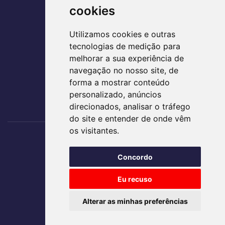
CEP: 74884-120
cookies
(62) 3995-5400
Utilizamos cookies e outras
agir@agirsaude.org.br
tecnologias de medição para
melhorar a sua experiência de
navegação no nosso site, de
forma a mostrar conteúdo
ACESSE AS REDES SOCIAIS
personalizado, anúncios
direcionados, analisar o tráfego
do site e entender de onde vêm
os visitantes.
Nos acompanhe
Concordo
TRABALHE CONOSCO
Eu recuso
Alterar as minhas preferências