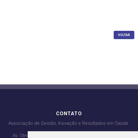
VOLTAR
CONTATO
Associação de Gestão, Inovação e Resultados em Saúde
Av. Olinda com Av. PL3, Qd. H4 Lt 1, 2, 3 - Ed. Lozandes