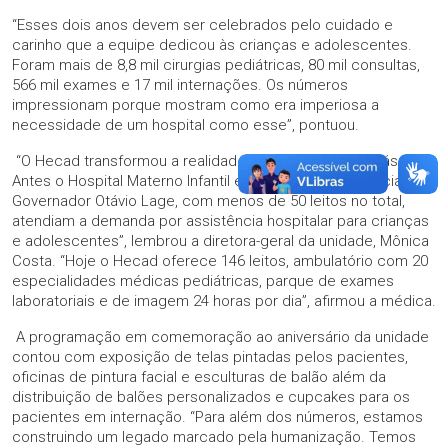
“Esses dois anos devem ser celebrados pelo cuidado e
carinho que a equipe dedicou às crianças e adolescentes.
Foram mais de 8,8 mil cirurgias pediátricas, 80 mil consultas,
566 mil exames e 17 mil internações. Os números
impressionam porque mostram como era imperiosa a
necessidade de um hospital como esse”, pontuou.
“O Hecad transformou a realidade da pediatria em Goiás.
Antes o Hospital Materno Infantil e o Hospital de Urgências
Governador Otávio Lage, com menos de 50 leitos no total,
atendiam a demanda por assistência hospitalar para crianças
e adolescentes”, lembrou a diretora-geral da unidade, Mônica
Costa. “Hoje o Hecad oferece 146 leitos, ambulatório com 20
especialidades médicas pediátricas, parque de exames
laboratoriais e de imagem 24 horas por dia”, afirmou a médica.
A programação em comemoração ao aniversário da unidade
contou com exposição de telas pintadas pelos pacientes,
oficinas de pintura facial e esculturas de balão além da
distribuição de balões personalizados e cupcakes para os
pacientes em internação. “Para além dos números, estamos
construindo um legado marcado pela humanização. Temos