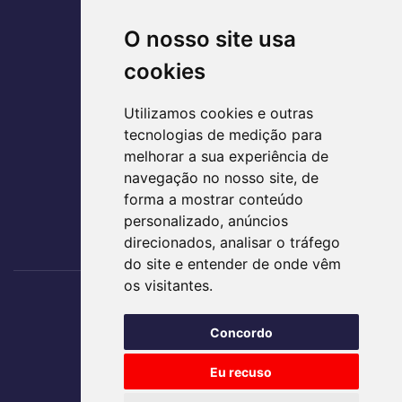
Corporate Design - 20° Andar
O nosso site usa
Parque Lozandes - Goiânia/GO
CEP: 74884-120
cookies
(62) 3995-5400
Utilizamos cookies e outras
agir@agirsaude.org.br
tecnologias de medição para
melhorar a sua experiência de
navegação no nosso site, de
forma a mostrar conteúdo
ACESSE AS REDES SOCIAIS
personalizado, anúncios
direcionados, analisar o tráfego
do site e entender de onde vêm
os visitantes.
Nos acompanhe
Concordo
TRABALHE CONOSCO
Eu recuso