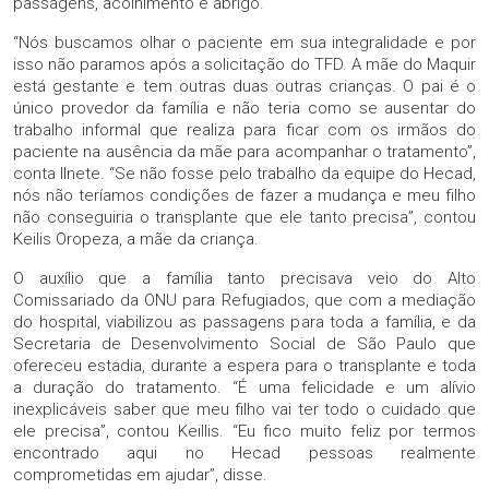
passagens, acolhimento e abrigo.
“Nós buscamos olhar o paciente em sua integralidade e por
isso não paramos após a solicitação do TFD. A mãe do Maquir
está gestante e tem outras duas outras crianças. O pai é o
único provedor da família e não teria como se ausentar do
trabalho informal que realiza para ficar com os irmãos do
paciente na ausência da mãe para acompanhar o tratamento”,
conta Ilnete. “Se não fosse pelo trabalho da equipe do Hecad,
nós não teríamos condições de fazer a mudança e meu filho
não conseguiria o transplante que ele tanto precisa”, contou
Keilis Oropeza, a mãe da criança.
O auxílio que a família tanto precisava veio do Alto
Comissariado da ONU para Refugiados, que com a mediação
do hospital, viabilizou as passagens para toda a família, e da
Secretaria de Desenvolvimento Social de São Paulo que
ofereceu estadia, durante a espera para o transplante e toda
a duração do tratamento. “É uma felicidade e um alívio
inexplicáveis saber que meu filho vai ter todo o cuidado que
ele precisa”, contou Keillis. “Eu fico muito feliz por termos
encontrado aqui no Hecad pessoas realmente
comprometidas em ajudar”, disse.