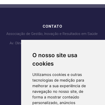
CONTATO
Associação de Gestão, Inovação e Resultados em Saúde
Av. Olinda com Av. PL3, Qd. H4 Lt 1, 2, 3 - Ed. Lozandes
Corporate Design - 20° Andar
O nosso site usa
Parque Lozandes - Goiânia/GO
CEP: 74884-120
cookies
(62) 3995-5400
Utilizamos cookies e outras
agir@agirsaude.org.br
tecnologias de medição para
melhorar a sua experiência de
navegação no nosso site, de
forma a mostrar conteúdo
ACESSE AS REDES SOCIAIS
personalizado, anúncios