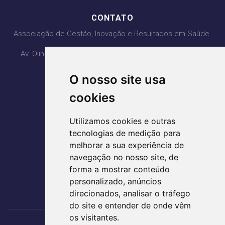
CONTATO
Associação de Gestão, Inovação e Resultados em Saúde
Av. Olinda com Av. PL3, Qd. H4 Lt 1, 2, 3 - Ed. Lozandes
Corporate Design - 20° Andar
O nosso site usa
Parque Lozandes - Goiânia/GO
CEP: 74884-120
cookies
(62) 3995-5400
Utilizamos cookies e outras
agir@agirsaude.org.br
tecnologias de medição para
melhorar a sua experiência de
navegação no nosso site, de
forma a mostrar conteúdo
ACESSE AS REDES SOCIAIS
personalizado, anúncios
direcionados, analisar o tráfego
do site e entender de onde vêm
os visitantes.
Nos acompanhe