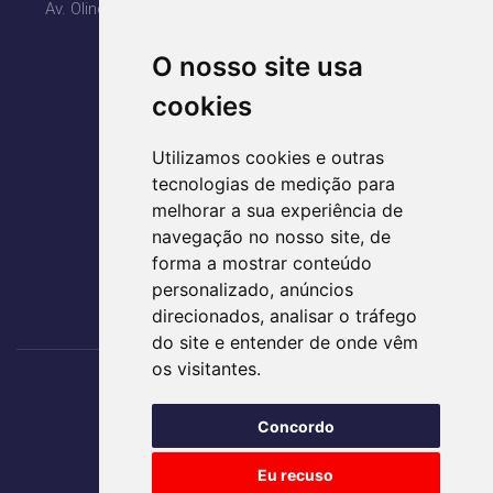
Av. Olinda com Av. PL3, Qd. H4 Lt 1, 2, 3 - Ed. Lozandes
Corporate Design - 20° Andar
O nosso site usa
Parque Lozandes - Goiânia/GO
CEP: 74884-120
cookies
(62) 3995-5400
Utilizamos cookies e outras
agir@agirsaude.org.br
tecnologias de medição para
melhorar a sua experiência de
navegação no nosso site, de
forma a mostrar conteúdo
ACESSE AS REDES SOCIAIS
personalizado, anúncios
direcionados, analisar o tráfego
do site e entender de onde vêm
os visitantes.
Nos acompanhe
Concordo
TRABALHE CONOSCO
Eu recuso