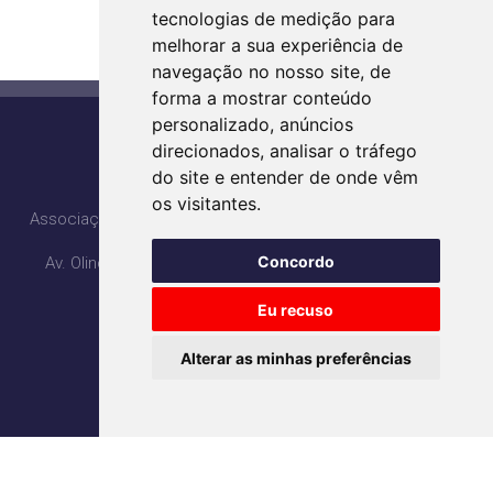
tecnologias de medição para
melhorar a sua experiência de
navegação no nosso site, de
forma a mostrar conteúdo
personalizado, anúncios
direcionados, analisar o tráfego
do site e entender de onde vêm
CONTATO
os visitantes.
Associação de Gestão, Inovação e Resultados em Saúde
Concordo
Av. Olinda com Av. PL3, Qd. H4 Lt 1, 2, 3 - Ed. Lozandes
Corporate Design - 20° Andar
Eu recuso
Parque Lozandes - Goiânia/GO
CEP: 74884-120
Alterar as minhas preferências
(62) 3995-5400
agir@agirsaude.org.br