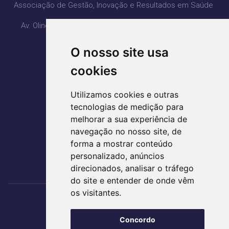
Associação de Gestão, Inovação e Resultados em Saúde
Av. Olinda com Av. PL3, Qd. H4 Lt 1, 2, 3 - Ed. Lozandes
Corporate Design - 20° Andar
O nosso site usa
Parque Lozandes - Goiânia/GO
CEP: 74884-120
cookies
(62) 3995-5400
Utilizamos cookies e outras
agir@agirsaude.org.br
tecnologias de medição para
melhorar a sua experiência de
navegação no nosso site, de
forma a mostrar conteúdo
ACESSE AS REDES SOCIAIS
personalizado, anúncios
direcionados, analisar o tráfego
do site e entender de onde vêm
os visitantes.
Nos acompanhe
Concordo