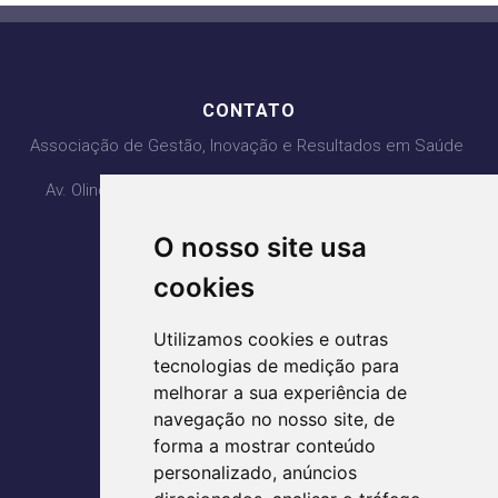
CONTATO
Associação de Gestão, Inovação e Resultados em Saúde
Av. Olinda com Av. PL3, Qd. H4 Lt 1, 2, 3 - Ed. Lozandes
Corporate Design - 20° Andar
O nosso site usa
Parque Lozandes - Goiânia/GO
CEP: 74884-120
cookies
(62) 3995-5400
Utilizamos cookies e outras
agir@agirsaude.org.br
tecnologias de medição para
melhorar a sua experiência de
navegação no nosso site, de
forma a mostrar conteúdo
ACESSE AS REDES SOCIAIS
personalizado, anúncios