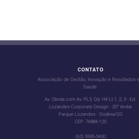
CONTATO
Associação de Gestão, Inovação e Resultados
Saúde
Av. Olinda com Av. PL3, Qd. H4 Lt 1, 2, 3 - Ed.
Lozandes Corporate Design - 20° Andar
Parque Lozandes - Goiânia/GO
CEP: 74884-120
(62) 3995-5400