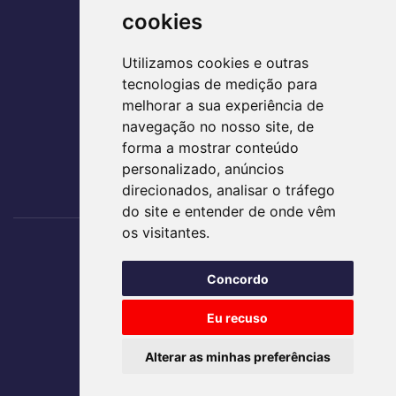
CEP: 74884-120
cookies
(62) 3995-5400
Utilizamos cookies e outras
agir@agirsaude.org.br
tecnologias de medição para
melhorar a sua experiência de
navegação no nosso site, de
forma a mostrar conteúdo
ACESSE AS REDES SOCIAIS
personalizado, anúncios
direcionados, analisar o tráfego
do site e entender de onde vêm
os visitantes.
Nos acompanhe
Concordo
TRABALHE CONOSCO
Eu recuso
Alterar as minhas preferências