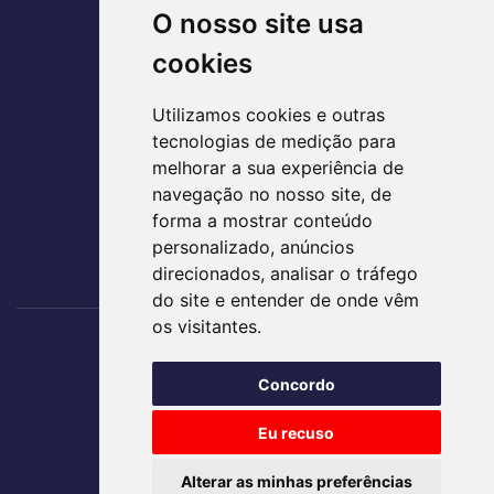
O nosso site usa
Parque Lozandes - Goiânia/GO
CEP: 74884-120
cookies
(62) 3995-5400
Utilizamos cookies e outras
agir@agirsaude.org.br
tecnologias de medição para
melhorar a sua experiência de
navegação no nosso site, de
forma a mostrar conteúdo
ACESSE AS REDES SOCIAIS
personalizado, anúncios
direcionados, analisar o tráfego
do site e entender de onde vêm
os visitantes.
Nos acompanhe
Concordo
TRABALHE CONOSCO
Eu recuso
Alterar as minhas preferências