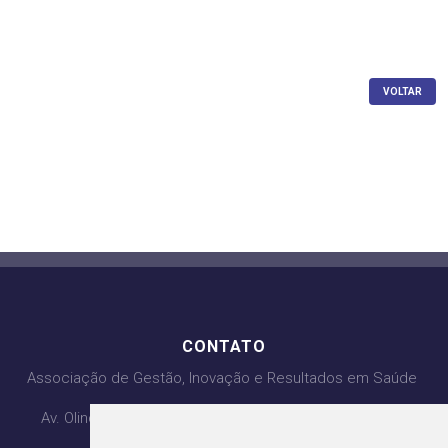
VOLTAR
CONTATO
Associação de Gestão, Inovação e Resultados em Saúde
Av. Olinda com Av. PL3, Qd. H4 Lt 1, 2, 3 - Ed. Lozandes
Corporate Design - 20° Andar