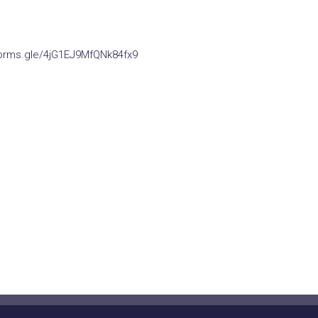
/forms.gle/4jG1EJ9MfQNk84fx9