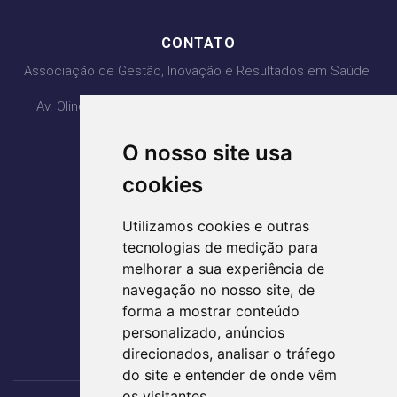
CONTATO
Associação de Gestão, Inovação e Resultados em Saúde
Av. Olinda com Av. PL3, Qd. H4 Lt 1, 2, 3 - Ed. Lozandes
Corporate Design - 20° Andar
O nosso site usa
Parque Lozandes - Goiânia/GO
CEP: 74884-120
cookies
(62) 3995-5400
Utilizamos cookies e outras
agir@agirsaude.org.br
tecnologias de medição para
melhorar a sua experiência de
navegação no nosso site, de
forma a mostrar conteúdo
ACESSE AS REDES SOCIAIS
personalizado, anúncios
direcionados, analisar o tráfego
do site e entender de onde vêm
os visitantes.