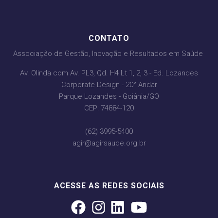
CONTATO
Associação de Gestão, Inovação e Resultados em Saúde
Av. Olinda com Av. PL3, Qd. H4 Lt 1, 2, 3 - Ed. Lozandes
Corporate Design - 20° Andar
Parque Lozandes - Goiânia/GO
CEP: 74884-120
(62) 3995-5400
agir@agirsaude.org.br
ACESSE AS REDES SOCIAIS