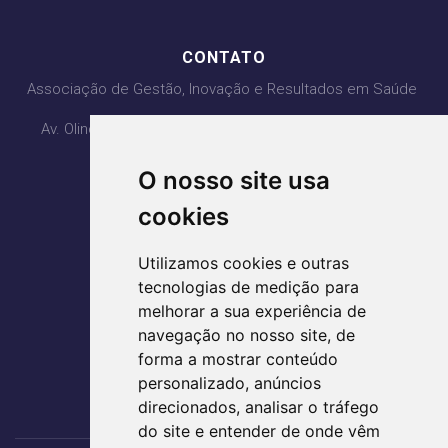
CONTATO
Associação de Gestão, Inovação e Resultados em Saúde
Av. Olinda com Av. PL3, Qd. H4 Lt 1, 2, 3 - Ed. Lozandes
Corporate Design - 20° Andar
O nosso site usa
Parque Lozandes - Goiânia/GO
CEP: 74884-120
cookies
(62) 3995-5400
Utilizamos cookies e outras
agir@agirsaude.org.br
tecnologias de medição para
melhorar a sua experiência de
navegação no nosso site, de
forma a mostrar conteúdo
ACESSE AS REDES SOCIAIS
personalizado, anúncios
direcionados, analisar o tráfego
do site e entender de onde vêm