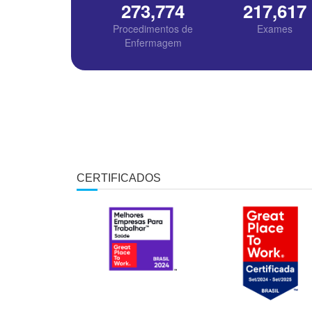
273,778
217,620
Procedimentos de
Exames
Enfermagem
CERTIFICADOS