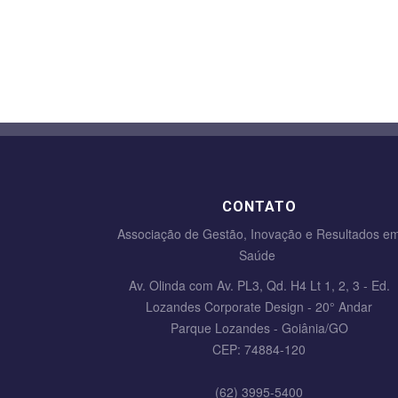
CONTATO
Associação de Gestão, Inovação e Resultados e
Saúde
Av. Olinda com Av. PL3, Qd. H4 Lt 1, 2, 3 - Ed.
Lozandes Corporate Design - 20° Andar
Parque Lozandes - Goiânia/GO
CEP: 74884-120
(62) 3995-5400