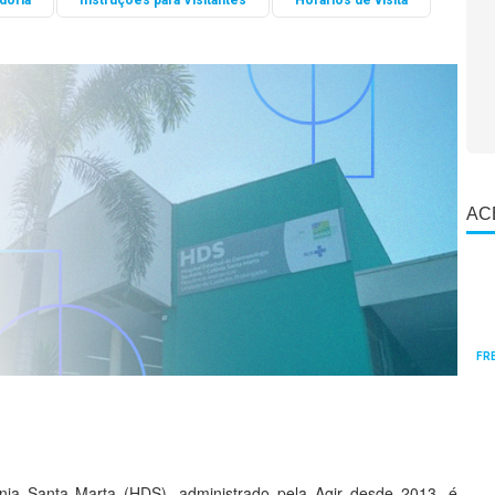
doria
Instruções para Visitantes
Horários de visita
AC
FR
ônia Santa Marta (HDS), administrado pela Agir desde 2013, é