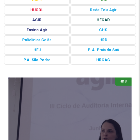
CRER
HDS
HUGOL
Rede Teia Agir
AGIR
HECAD
Ensino Agir
CHS
Policlínica Goiás
HRD
HEJ
P. A. Praia do Suá
P.A. São Pedro
HRCAC
HDS