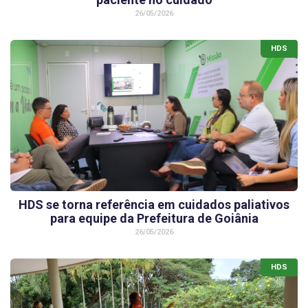
26/05/2026
HDS
HDS se torna referência em cuidados paliativos
para equipe da Prefeitura de Goiânia
26/05/2026
HDS