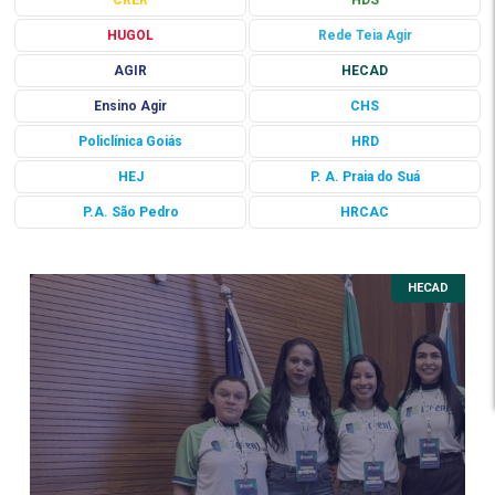
CRER
HDS
HUGOL
Rede Teia Agir
AGIR
HECAD
Ensino Agir
CHS
Policlínica Goiás
HRD
HEJ
P. A. Praia do Suá
P.A. São Pedro
HRCAC
HECAD